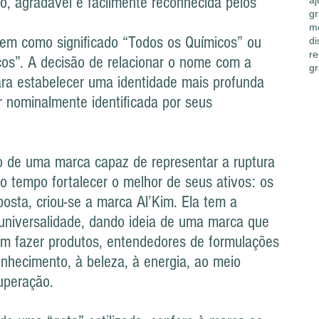
, agradável e facilmente reconhecida pelos
aj
gr
mo
em como significado “Todos os Químicos” ou
di
re
os”. A decisão de relacionar o nome com a
gr
ara estabelecer uma identidade mais profunda
r nominalmente identificada por seus
ção de uma marca capaz de representar a ruptura
tempo fortalecer o melhor de seus ativos: os
osta, criou-se a marca Al’Kim. Ela tem a
universalidade, dando ideia de uma marca que
m fazer produtos, entendedores de formulações
onhecimento, à beleza, à energia, ao meio
superação.