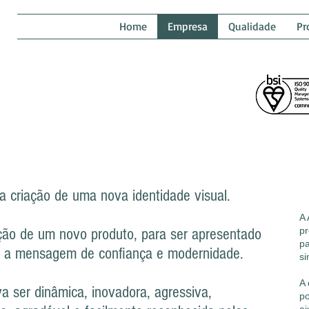
Home
Empresa
Qualidade
Pr
P
a criação de uma nova identidade visual.
A 
ação de um novo produto, para ser apresentado
pr
pa
e a mensagem de confiança e modernidade.
si
A 
 ser dinâmica, inovadora, agressiva,
po