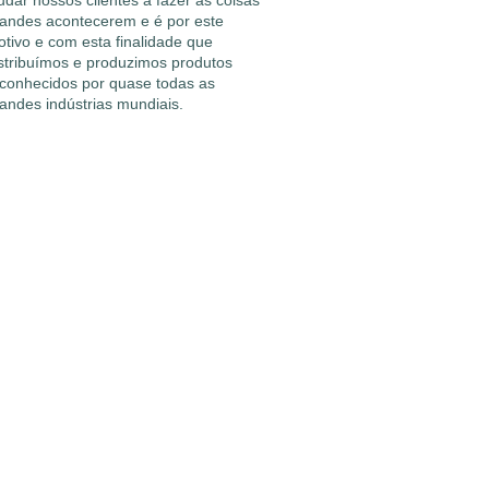
udar nossos clientes a fazer as coisas
andes acontecerem e é por este
tivo e com esta finalidade que
stribuímos e produzimos produtos
conhecidos por quase todas as
andes indústrias mundiais.