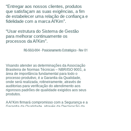
“Entregar aos nossos clientes, produtos
que satisfaçam as suas exigências, a fim
de estabelecer uma relação de confiança e
fidelidade com a marca Al’Kim”.
“Usar estrutura do Sistema de Gestão
para melhorar continuamente os
processos da Al'Kim”.
RG-SGQ-004 - Posicionamento Estratégico - Rev 01
DECLARAÇÃO DA POLÍTICA
Visando atender as determinações da Associação
Brasileira de Normas Técnicas – NBR/ISO 9001, a
área de importância fundamental para todo o
processo produtivo, é a Garantia da Qualidade,
onde será realizada, rotineiramente, através de
auditorias para verificação do atendimento aos
rigorosos padrões de qualidade exigidos aos seus
produtos.
A Al’Kim firmará compromisso com a Segurança e a
Garantia da Qualidade, através da Declaração da
Política e Objetivos da Qualidade, base do seu
Manual da Qualidade.