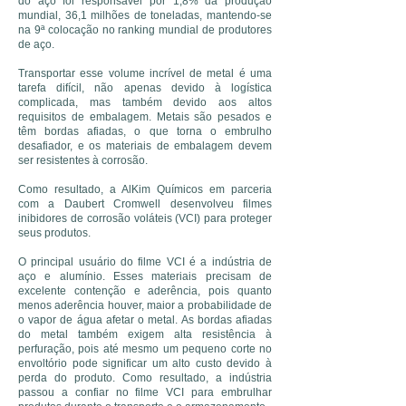
do aço foi responsável por 1,8% da produção
mundial, 36,1 milhões de toneladas, mantendo-se
na 9ª colocação no ranking mundial de produtores
de aço.
Transportar esse volume incrível de metal é uma
tarefa difícil, não apenas devido à logística
complicada, mas também devido aos altos
requisitos de embalagem.
Metais são pesados ​​e
têm bordas afiadas, o que torna o embrulho
desafiador, e os materiais de embalagem devem
ser resistentes à corrosão.
Como resultado, a AlKim Químicos em parceria
com a Daubert Cromwell desenvolveu filmes
inibidores de corrosão voláteis (VCI) para proteger
seus produtos.
O principal usuário do filme VCI é a indústria de
aço e alumínio. Esses materiais precisam de
excelente contenção e aderência, pois quanto
menos aderência houver, maior a probabilidade de
o vapor de água afetar o metal. As bordas afiadas
do metal também exigem alta resistência à
perfuração, pois até mesmo um pequeno corte no
envoltório pode significar um alto custo devido à
perda do produto. Como resultado, a indústria
passou a confiar no filme VCI para embrulhar