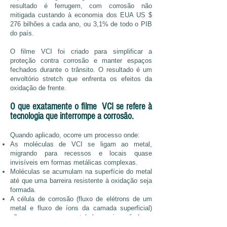
resultado é ferrugem, com corrosão não
mitigada custando à economia dos EUA US $
276 bilhões a cada ano, ou 3,1% de todo o PIB
do país.
O filme VCI foi criado para simplificar a
proteção contra corrosão e manter espaços
fechados durante o trânsito. O resultado é um
envoltório stretch que enfrenta os efeitos da
oxidação de frente.
O que exatamente o filme VCI se refere à
tecnologia que interrompe a corrosão.
Quando aplicado, ocorre um processo onde:
As moléculas de VCI se ligam ao metal,
migrando para recessos e locais quase
invisíveis em formas metálicas complexas.
Moléculas se acumulam na superfície do metal
até que uma barreira resistente à oxidação seja
formada.
A célula de corrosão (fluxo de elétrons de um
metal e fluxo de íons da camada superficial)
não consegue se estabelecer, impedindo a
ferrugem.