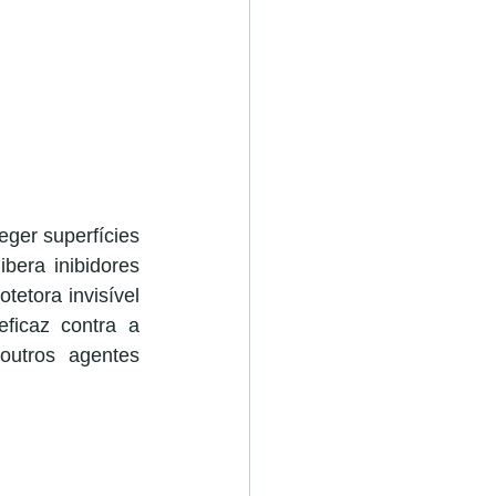
ger superfícies 
bera inibidores 
etora invisível 
ficaz contra a 
utros agentes 