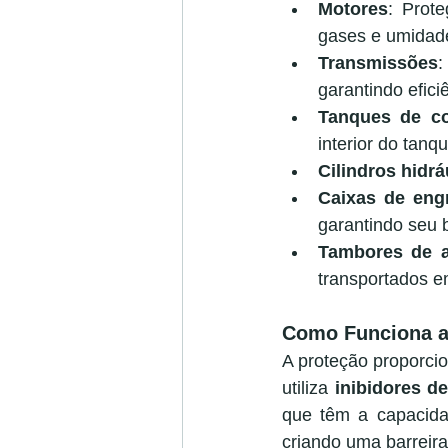
Motores
: Prot
gases e umidad
Transmissões
:
garantindo efici
Tanques de co
interior do tanqu
Cilindros hidrá
Caixas de eng
garantindo seu
Tambores de 
transportados e
Como Funciona a 
A proteção proporci
utiliza 
inibidores de
que têm a capacid
criando uma barreira