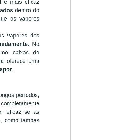
 é mais eficaz 
nados
 dentro do 
ue os vapores 
s vapores dos 
inidamente
. No 
mo caixas de 
a oferece uma 
vapor
.
ngos períodos, 
 completamente 
 eficaz se as 
a, como tampas 