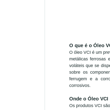
O que é o Óleo V
O óleo VCI é um prev
metálicas ferrosas 
voláteis que se disp
sobre os component
ferrugem e a corr
corrosivos.
Onde o Óleo VCI 
Os produtos VCI sã