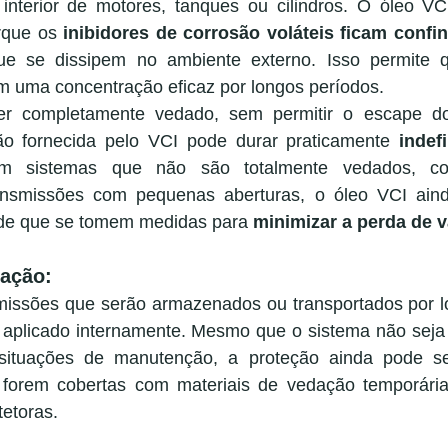
nterior de motores, tanques ou cilindros. O óleo VCI
rque os 
inibidores de corrosão voláteis ficam confi
ue se dissipem no ambiente externo. Isso permite q
uma concentração eficaz por longos períodos.
er completamente vedado, sem permitir o escape do
ção fornecida pelo VCI pode durar praticamente 
indef
m sistemas que não são totalmente vedados, co
nsmissões com pequenas aberturas, o óleo VCI aind
sde que se tomem medidas para 
minimizar a perda de 
cação:
issões que serão armazenados ou transportados por lo
 aplicado internamente. Mesmo que o sistema não seja
ituações de manutenção, a proteção ainda pode ser
s forem cobertas com materiais de vedação temporári
tetoras.