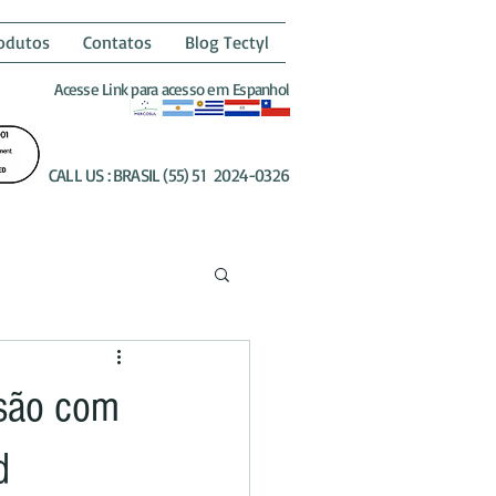
odutos
Contatos
Blog Tectyl
Acesse Link para acesso em Espanhol
CALL US : BRASIL (55) 51 2024-0326
osão com
d