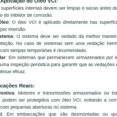
Aplicação do Óleo VCI:
s superfícies internas devem ser limpas e secas antes da
o do inibidor de corrosão.
Óleo
: O óleo VCI é aplicado diretamente nas superfíci
 por imersão.
stema
: O sistema deve ser vedado da melhor maneira
oteção. No caso de sistemas sem uma vedação hermét
s com tampas temporárias é recomendado.
lar
: Em sistemas que permanecem armazenados por lo
ma inspeção periódica para garantir que as vedações e
tinue eficaz.
cações Reais:
motiva
: Motores e transmissões armazenados ou tra
s podem ser protegidos com óleo VCI, evitando a cor
 com pequenas aberturas no sistema.
l
: Em embarcações que são desmontadas ou qu