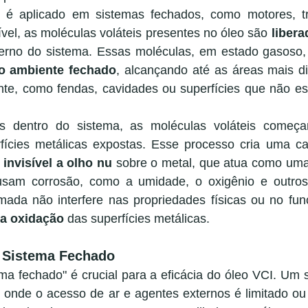
é aplicado em sistemas fechados, como motores, tr
el, as moléculas voláteis presentes no óleo são 
libera
terno do sistema. Essas moléculas, em estado gasoso
 o ambiente fechado
, alcançando até as áreas mais di
te, como fendas, cavidades ou superfícies que não est
as dentro do sistema, as moléculas voláteis começ
rfícies metálicas expostas. Esse processo cria uma ca
 
invisível a olho nu
 sobre o metal, que atua como uma 
sam corrosão, como a umidade, o oxigênio e outros 
mada não interfere nas propriedades físicas ou no fun
 a oxidação
 das superfícies metálicas.
o Sistema Fechado
ma fechado" é crucial para a eficácia do óleo VCI. Um 
 onde o acesso de ar e agentes externos é limitado ou