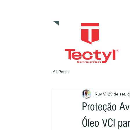
AL'KIM QUIMICOS BRASIL
All Posts
Ruy V.
25 de set. 
Proteção Av
Óleo VCI pa