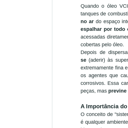
Quando o óleo VCI 
tanques de combustív
no ar
 do espaço in
espalhar por todo
acessadas diretamen
cobertas pelo óleo.
Depois de dispers
se
 (aderir) às supe
extremamente fina e
os agentes que cau
corrosivos. Essa ca
peças, mas 
previne
A Importância d
O conceito de "siste
é qualquer ambiente