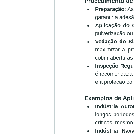
Procedimento de 
Preparação
: A
garantir a adesã
Aplicação do 
pulverização ou
Vedação do Si
maximizar a pr
cobrir abertura
Inspeção Regu
é recomendada u
e a proteção con
Exemplos de Apli
Indústria Auto
longos período
críticas, mesmo
Indústria Nava