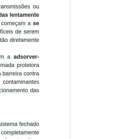
ansmissões ou 
das lentamente 
, começam a 
se 
fíceis de serem 
ão diretamente 
am a 
adsorver-
mada protetora 
barreira contra 
contaminantes 
cionamento das 
sistema fechado 
 completamente 