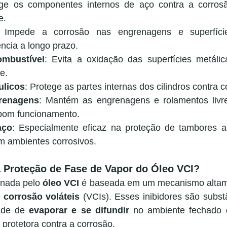
ege os componentes internos de aço contra a corros
e.
 Impede a corrosão nas engrenagens e superfície
ência a longo prazo.
mbustível
: Evita a oxidação das superfícies metálic
e.
ulicos
: Protege as partes internas dos cilindros contra c
renagens
: Mantém as engrenagens e rolamentos livre
 bom funcionamento.
aço
: Especialmente eficaz na proteção de tambores 
m ambientes corrosivos.
Proteção de Fase de Vapor do Óleo VCI?
onada pelo 
óleo VCI
 é baseada em um mecanismo altame
 corrosão voláteis
 (VCIs). Esses inibidores são subst
ade de 
evaporar e se difundir
 no ambiente fechado 
 protetora contra a corrosão.