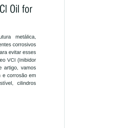
I Oil for
ura metálica, 
ntes corrosivos 
ra evitar esses 
o VCI (Inibidor 
 artigo, vamos 
 e corrosão em 
vel, cilindros 